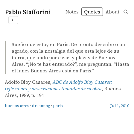
Pablo Stafforini
Notes
Quotes
About
◐
quotes
buenos aires
dreaming
paris
Adolfo Bioy Casares – ABC de Adolfo Bioy Casares: refle
Adolfo Bioy Casares
ABC de Adolfo Bioy Casares: reflexiones y observacione
book
Sueño que estoy en París. De pronto descubro con
agrado, con la nostalgia del que está lejos de su
tierra, que ando por casas y plazas de Buenos
Aires. “¿No te has enterado?”, me preguntan. “Hasta
el lunes Buenos Aires está en París.”
Adolfo Bioy Casares,
ABC de Adolfo Bioy Casares:
reflexiones y observaciones tomadas de su obra
, Buenos
Aires, 1989, p. 194
buenos aires
·
dreaming
·
paris
Jul 1, 2010