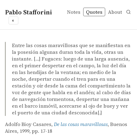
Pablo Stafforini
Notes
Quotes
About
◐
quotes
happiness
Adolfo Bioy Casares – De las cosas maravillosas
Adolfo Bioy Casares
De las cosas maravillosas
book
Entre las cosas maravillosas que se manifiestan en
la posesión algunas duran toda la vida, otras un
instante. […] Fugaces: luego de una larga ausencia,
en el primer despertar en el campo, la luz del día
en las hendijas de la ventana; en medio de la
noche, despertar cuando el tren para en una
estación y oír desde la cama del compartimiento la
voz de gente que habla en el andén; al cabo de días
de navegación tormentosa, despertar una mañana
en el barco inmóvil, acercarse al ojo de buey y ver
el puerto de una ciudad desconocida[.]
Adolfo Bioy Casares,
De las cosas maravillosas
, Buenos
Aires, 1999, pp. 17-18