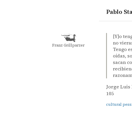
Pablo Sta
quotes
cultural p
Jorge Luis
Jorge Luis
Reencuentr
book
[Y]o ten
no viera
Franz Grillparzer
Tengo es
oídas, s
sacan co
recibien
razonami
Jorge Luis
105
cultural pes