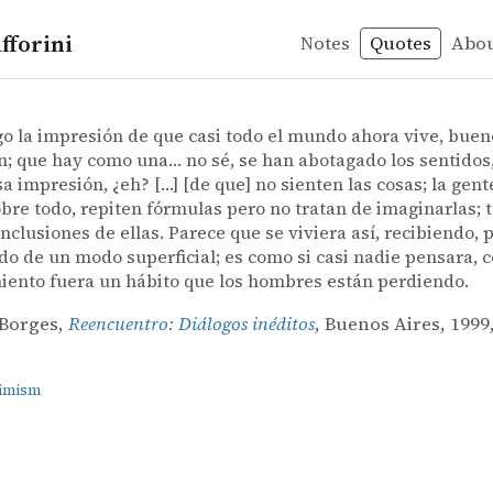
fforini
Notes
Quotes
Abo
essimism
 Borges – Reencuentro: Diálogos inéditos
 Borges
o: Diálogos inéditos
go la impresión de que casi todo el mundo ahora vive, buen
n; que hay como una… no sé, se han abotagado los sentidos
a impresión, ¿eh? […] [de que] no sienten las cosas; la gent
obre todo, repiten fórmulas pero no tratan de imaginarlas;
nclusiones de ellas. Parece que se viviera así, recibiendo, 
do de un modo superficial; es como si casi nadie pensara, c
ento fuera un hábito que los hombres están perdiendo.
 Borges,
Reencuentro: Diálogos inéditos
, Buenos Aires, 1999,
simism