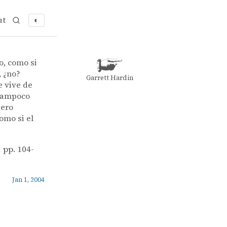
ut
◐
o, como si
, ¿no?
Garrett Hardin
e vive de
 tampoco
pero
omo si el
 pp. 104-
Jan 1, 2004