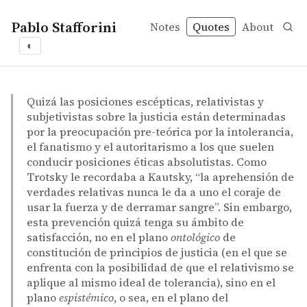
Pablo Stafforini
Notes
Quotes
About
◐
quotes
relativism
Ernesto Garzón Valdés – El derecho y la justicia
Ernesto Garzón Valdés
El derecho y la justicia
collection
Quizá las posiciones escépticas, relativistas y
subjetivistas sobre la justicia están determinadas
por la preocupación pre-teórica por la intolerancia,
el fanatismo y el autoritarismo a los que suelen
conducir posiciones éticas absolutistas. Como
Trotsky le recordaba a Kautsky, “la aprehensión de
verdades relativas nunca le da a uno el coraje de
usar la fuerza y de derramar sangre”. Sin embargo,
esta prevención quizá tenga su ámbito de
satisfacción, no en el plano
ontológico
de
constitución de principios de justicia (en el que se
enfrenta con la posibilidad de que el relativismo se
aplique al mismo ideal de tolerancia), sino en el
plano
espistémico
, o sea, en el plano del