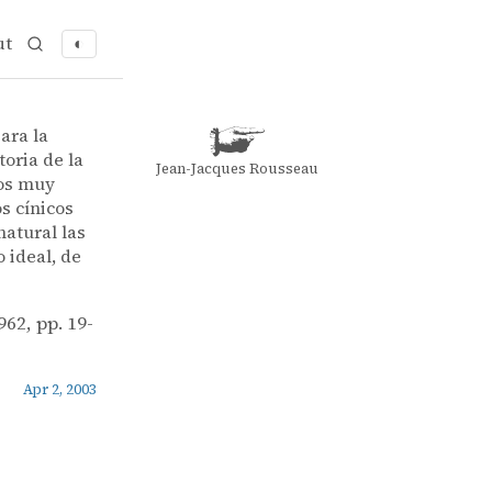
ut
◐
ara la
toria de la
Jean-Jacques Rousseau
dos muy
s cínicos
natural las
o ideal, de
962, pp. 19-
Apr 2, 2003