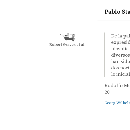
Pablo Sta
quotes
Georg Wilh
ambiguity
naturalisti
nature
Rodolfo Mo
Rodolfo M
Rousseau y
book
De la pa
expresió
Robert Graves et al.
filosofí
diversos
han sido
dos noci
lo inicial
Rodolfo M
20
Georg Wilhel