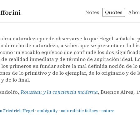
fforini
Notes
Quotes
Abo
elm Friedrich Hegel
c fallacy
ndolfo – Rousseau y la conciencia moderna
ondolfo
 la conciencia moderna
labra naturaleza puede observarse lo que Hegel señalaba p
n derecho de naturaleza, a saber: que se presenta en la his
a como un vocablo equívoco que confunde los dos significa
 de realidad inmediata y de término de aspiración ideal. Lo
 los primeros en fundar sobre la mal definida noción de lo 
ones de lo primitivo y de lo ejemplar, de lo originario y de l
 y de lo final.
ondolfo,
Rousseau y la conciencia moderna
, Buenos Aires, 1
m Friedrich Hegel
·
ambiguity
·
naturalistic fallacy
·
nature