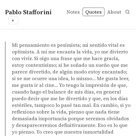
Pablo Stafforini
Notes
Quotes
About
◐
quotes
meaning of life
optimism
pessimism
Fernando Sorrentino and Adolfo Bioy Casares – Siete co
Fernando Sorrentino and Adolfo Bioy Casares
Siete conversaciones con Adolfo Bioy Casares
book
Mi pensamiento es pesimista; mi sentido vital es
optimista. A mí me encanta la vida, yo me divierto
con vivir. Si oigo una frase que me hace gracia,
estoy contentísimo; si he soñado un sueño que me
parece divertido, de algún modo estoy encantado;
si se me ocurre una idea, lo mismo… Me gusta leer,
me gusta ir al cine… Yo tengo la impresión de que,
cuando hago el balance de mis días, en general
puedo decir que me he divertido y que, en los días
estériles, tampoco lo pasé tan mal. En cambio, si yo
reflexiono sobre la vida, pienso que nada tiene
demasiada importancia porque seremos olvidados
y desapareceremos definitivamente. Eso es lo que
yo pienso. Yo creo que nuestra inmortalidad