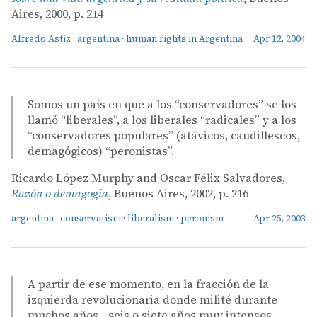
Aires, 2000, p. 214
Alfredo Astiz
·
argentina
·
human rights in Argentina
Apr 12, 2004
Somos un país en que a los “conservadores” se los
llamó “liberales”, a los liberales “radicales” y a los
“conservadores populares” (atávicos, caudillescos,
demagógicos) “peronistas”.
Ricardo López Murphy and Oscar Félix Salvadores,
Razón o demagogia
, Buenos Aires, 2002, p. 216
argentina
·
conservatism
·
liberalism
·
peronism
Apr 25, 2003
A partir de ese momento, en la fracción de la
izquierda revolucionaria donde milité durante
muchos años—seis o siete años muy intensos,