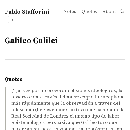
Pablo Stafforini
Notes
Quotes
About
◐
tags
Galileo Galilei
Quotes
[T]al vez por no provocar colisiones ideológicas, la
observación a través del microscopio fue aceptada
más rápidamente que la observación a través del
telescopio (Leeuwenhöck no tuvo que hacer ante la
Real Sociedad de Londres el mismo tipo de labor
epistemologica persuasiva que Galileo tuvo que
hacer por su lado: las visiones macrocósmicas son