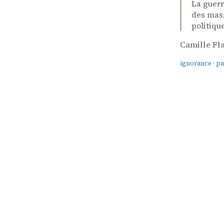
La guerr
des mass
politiqu
Camille F
ignorance
·
pa