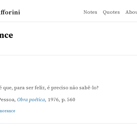
fforini
Notes
Quotes
Abo
nce
é que, para ser feliz, é preciso não sabê-lo?
Pessoa,
Obra poética
, 1976, p. 560
gnorance