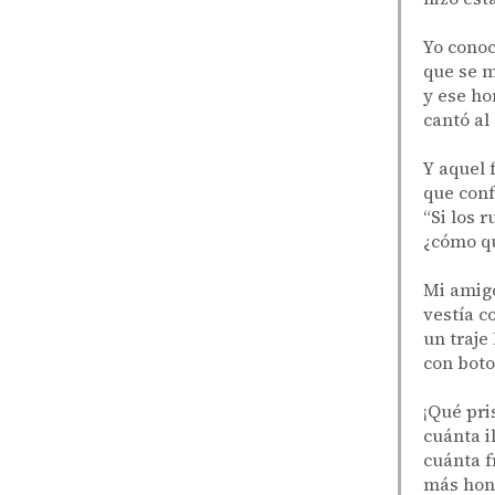
Yo conoc
que se m
y ese ho
cantó al
Y aquel 
que conf
“Si los 
¿cómo qu
Mi amigo
vestía c
un traje
con boto
¡Qué pri
cuánta i
cuánta f
más hond