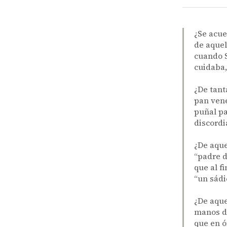
¿Se acue
de aquel
cuando S
cuidaba,
¿De tant
pan vene
puñal pa
discordi
¿De aque
“padre d
que al f
“un sádi
¿De aque
manos de
que en ó