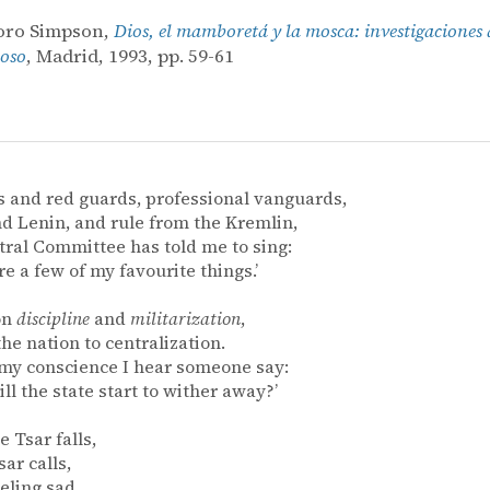
ro Simpson,
Dios, el mamboretá y la mosca: investigaciones
oso
, Madrid, 1993, pp. 59-61
s and red guards, professional vanguards,
nd Lenin, and rule from the Kremlin,
ral Committee has told me to sing:
re a few of my favourite things.’
ron
discipline
and
militarization
,
the nation to centralization.
my conscience I hear someone say:
ll the state start to wither away?’
 Tsar falls,
r calls,
eeling sad,