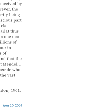
conceived by
wever, the
ority being
nscious part
 class-
tariat thus
f a one man-
llions of
our in
s of
and that the
t Mendel. I
 people who
the vast
ndon, 1961,
Aug 10, 2004