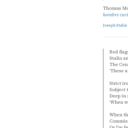
Thomas Mo
hombre curi
Joseph Stalin
Red flag
Stalin a
The Cent
‘These a
Strict i
Subject 
Deep in 
‘When wi
When the
Commissa
Or I’m f