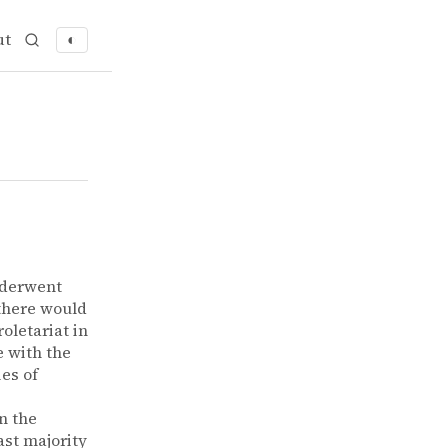
ut
◐
nderwent
there would
roletariat in
e with the
ies of
on the
ast majority