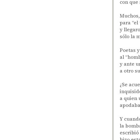
con que 
Muchos,
para “el 
y llegar
sólo la 
Poetas y
al “homb
y ante u
a otro s
¿Se acue
inquisid
a quien 
apodaba 
Y cuand
la bomba
escribió
hizo est