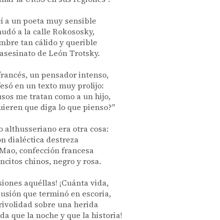
í a un poeta muy sensible
udó a la calle Rokososky,
mbre tan cálido y querible
 asesinato de León Trotsky.
francés, un pensador intenso,
esó en un texto muy prolijo:
rusos me tratan como a un hijo,
ieren que diga lo que pienso?"
 althusseriano era otra cosa:
on dialéctica destreza
 Mao, confección francesa
ncitos chinos, negro y rosa.
siones aquéllas! ¡Cuánta vida,
lusión que terminó en escoria,
rivolidad sobre una herida
a que la noche y que la historia!