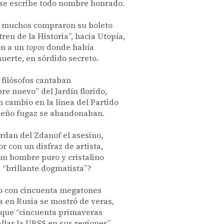
se escribe todo nombre honrado.
 muchos compraron su boleto
tren de la Historia”, hacia Utopía,
on a un
topos
donde había
muerte, en sórdido secreto.
 filósofos cantaban
re nuevo” del Jardín florido,
n cambio en la línea del Partido
ueño fugaz se abandonaban.
rdan del Zdanof el asesino,
or con un disfraz de artista,
un hombre puro y cristalino
“brillante dogmatista”?
o con cincuenta megatones
 en Rusia se mostró de veras,
 que “cincuenta primaveras
allar la URSS en sus regiones”.