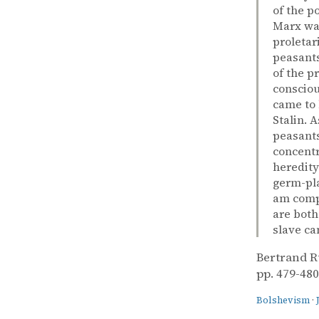
of the p
Marx was
proletar
peasants
of the p
consciou
came to 
Stalin. 
peasants
concentr
heredity
germ-pla
am compl
are both
slave ca
Bertrand R
pp. 479-480
Bolshevism
·