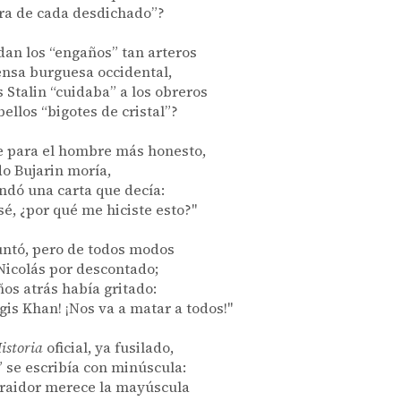
ura de cada desdichado”?
an los “engaños” tan arteros
ensa burguesa occidental,
 Stalin “cuidaba” a los obreros
bellos “bigotes de cristal”?
e para el hombre más honesto,
o Bujarin moría,
dó una carta que decía:
osé, ¿por qué me hiciste esto?"
ntó, pero de todos modos
Nicolás por descontado;
ños atrás había gritado:
gis Khan! ¡Nos va a matar a todos!"
istoria
oficial, ya fusilado,
” se escribía con minúscula:
traidor merece la mayúscula