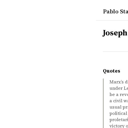
Pablo Sta
tags
Joseph
Quotes
Marx’s d
under Le
be a rev
a civil 
usual pr
politica
proletar
victory 