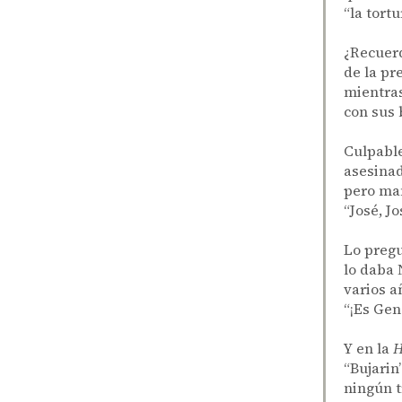
“la tort
¿Recuerd
de la pr
mientras
con sus 
Culpabl
asesinad
pero man
“José, J
Lo pregu
lo daba 
varios a
“¡Es Gen
Y en la
H
“Bujarin
ningún 