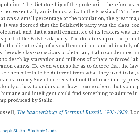
opulation. The dictatorship of the proletariat therefore as 
 not essentially anti-democratic. In the Russia of 1917, ho
iat was a small percentage of the population, the great maj
. It was decreed that the Bolshevik party was the class-co
roletariat, and that a small committee of its leaders was the
s part of the Bolshevik party. The dictatorship of the prole
be the dictatorship of a small committee, and ultimately o
As the sole class-conscious proletarian, Stalin condemned mi
 to death by starvation and millions of others to forced lab
ation camps. He even went so far as to decree that the law
 are henceforth to be different from what they used to be, 
sm is to obey Soviet decrees but not that reactionary pries
etely at loss to understand how it came about that some
 humane and intelligent could find something to admire in 
mp produced by Stalin.
ussell,
The basic writings of Bertrand Russell, 1903-1959
, Lo
Joseph Stalin
·
Vladimir Lenin