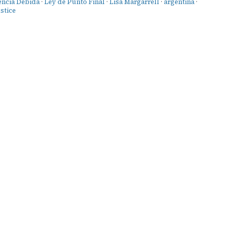
encia Debida
·
Ley de Punto Final
·
Lisa Margarrell
·
argentina
·
ustice