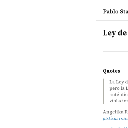
Pablo Sta
tags
Ley de
Quotes
La Ley d
pero la 
auténtic
violaci
Angelika Re
justicia tra