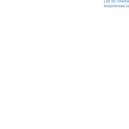
Ley de Obedi
transitional j