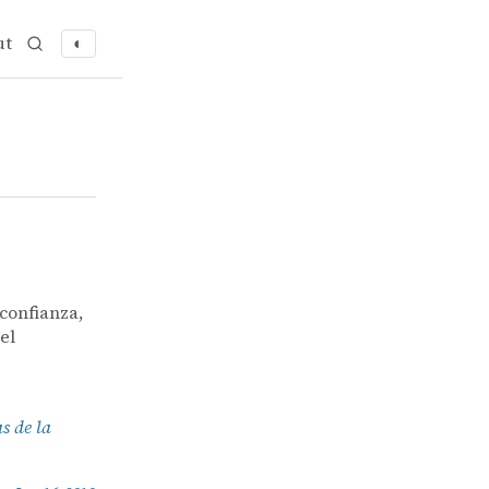
ut
◐
confianza,
el
s de la