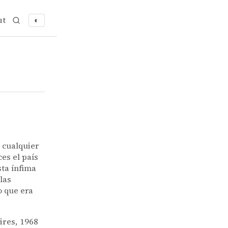
ut
◐
 cualquier
es el país
sta ínfima
las
o que era
ires, 1968