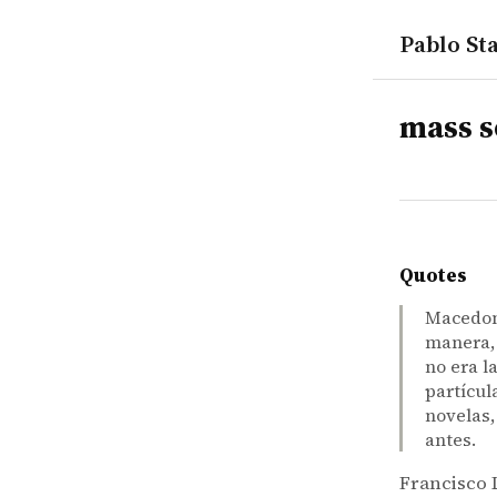
Pablo Sta
tags
mass s
Quotes
Macedoni
manera, 
no era l
partícul
novelas,
antes.
Francisco 