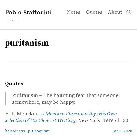
Pablo Stafforini
Notes
Quotes
About
◐
tags
puritanism
Quotes
Puritanism – The haunting fear that someone,
somewhere, may be happy.
H. L. Mencken,
A Mencken Chrestomathy: His Own
Selection of His Choicest Writing,
, New York, 1949, ch. 30
happiness
·
puritanism
Jan 3, 2020