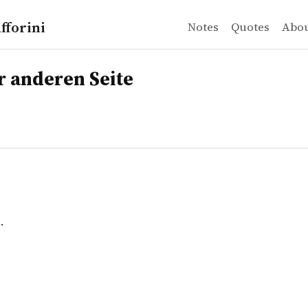
fforini
Notes
Quotes
Abo
deren Seite
.
r anderen Seite
.