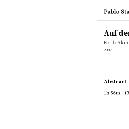
Pablo Sta
works
Fatih Akin
Auf der an
movie
1h 56m | 13
Auf de
Fatih Akin
2007
Abstract
1h 56m | 13