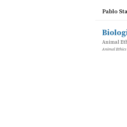
Pablo Sta
works
Animal Eth
Biologia d
online
Biolog
Animal Et
Animal Ethics