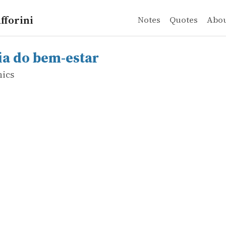
fforini
Notes
Quotes
Abo
ics
o bem-estar
ia do bem-estar
hics