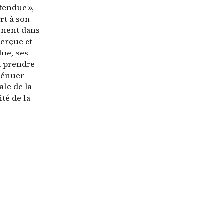
étendue »,
rt à son
inent dans
perçue et
due, ses
à prendre
tténuer
ale de la
té de la