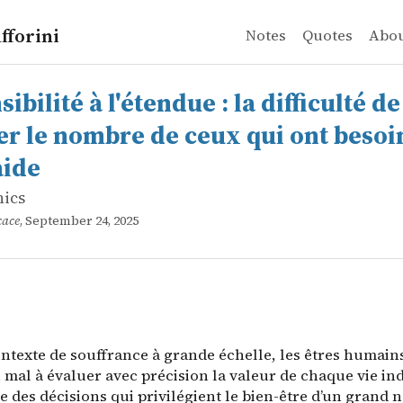
fforini
Notes
Quotes
Abo
ics
lité à l'étendue : la difficulté de bien mesurer le nombre 
texte de souffrance à grande échelle, les êtres humains
sibilité à l'étendue : la difficulté d
r le nombre de ceux qui ont besoi
aide
hics
cace
, September 24, 2025
ntexte de souffrance à grande échelle, les êtres humain
mal à évaluer avec précision la valeur de chaque vie ind
e des décisions qui privilégient le bien-être d’un grand