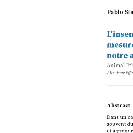
Pablo Sta
works
Animal Eth
L'insensibi
online
Dans un con
L'insen
mesure
notre 
Animal Et
Altruisme Effi
Abstract
Dans un co
souvent du 
et à prendr