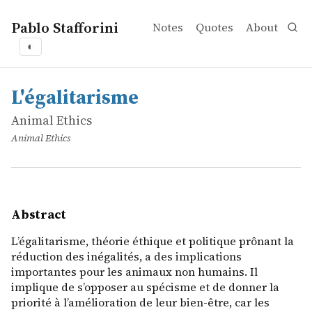
Pablo Stafforini
Notes
Quotes
About
◐
works
Animal Ethics
L'égalitarisme
online
L&rsquo;égalitarisme, théorie éthique et politique prôna
L'égalitarisme
Animal Ethics
Animal Ethics
Abstract
L’égalitarisme, théorie éthique et politique prônant la
réduction des inégalités, a des implications
importantes pour les animaux non humains. Il
implique de s’opposer au spécisme et de donner la
priorité à l’amélioration de leur bien-être, car les