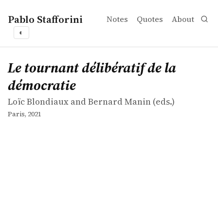
Pablo Stafforini
Notes
Quotes
About
◐
works
Loïc Blondiaux and Bernard Manin
Le tournant délibératif de la démocratie
collection
Le tournant délibératif de la
démocratie
Loïc Blondiaux and Bernard Manin (eds.)
Paris, 2021