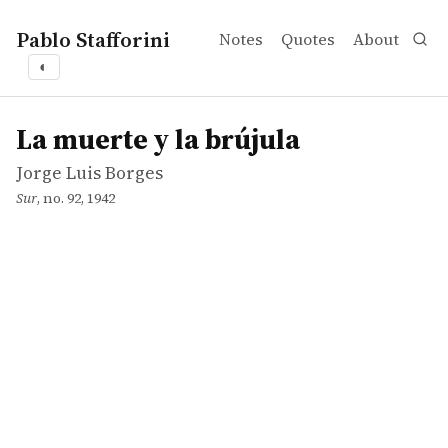
Pablo Stafforini
Notes
Quotes
About
◐
works
Jorge Luis Borges
La muerte y la brújula
article
La muerte y la brújula
Jorge Luis Borges
Sur
, no. 92, 1942