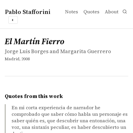
Pablo Stafforini
Notes
Quotes
About
◐
works
Jorge Luis Borges and Margarita Guerrero
El Martín Fierro
book
El Martín Fierro
Jorge Luis Borges and Margarita Guerrero
Madrid, 2008
Quotes from this work
En mi corta experiencia de narrador he
comprobado que saber cómo habla un personaje es
saber quién es, que descubrir una entonación, una
voz, una sintaxis peculiar, es haber descubierto un