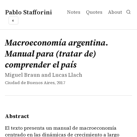
Pablo Stafforini
Notes
Quotes
About
◐
works
Miguel Braun and Lucas Llach
Macroeconomía argentina. Manual para (tratar de) comp
book
El texto presenta un manual de macroeconomía centrado en
Macroeconomía argentina.
Manual para (tratar de)
comprender el país
Miguel Braun and Lucas Llach
Ciudad de Buenos Aires, 2017
Abstract
El texto presenta un manual de macroeconomía
centrado en las dinámicas de crecimiento a largo