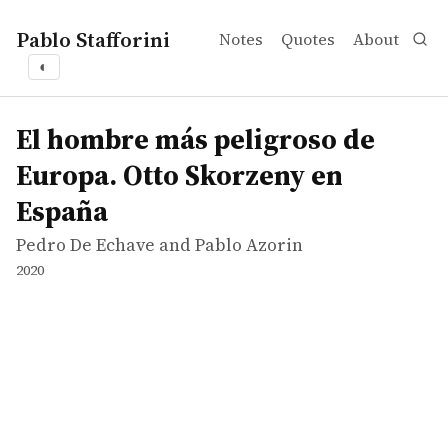
Pablo Stafforini
Notes
Quotes
About
◐
works
Pedro De Echave and Pablo Azorin
El hombre más peligroso de Europa. Otto Skorzeny en E
movie
El hombre más peligroso de
Europa. Otto Skorzeny en
España
Pedro De Echave and Pablo Azorin
2020