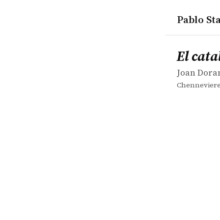
Pablo Sta
works
Joan Doran
El catalán 
book
El cata
Joan Dora
Chennevier