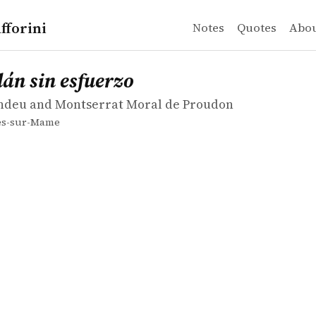
fforini
Notes
Quotes
Abo
deu and Montserrat Moral de Proudon
sin esfuerzo
lán sin esfuerzo
ndeu and Montserrat Moral de Proudon
es-sur-Mame