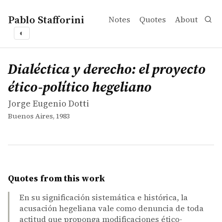
Pablo Stafforini
Notes
Quotes
About
◐
works
Jorge Eugenio Dotti
Dialéctica y derecho: el proyecto ético-político hegeliano
book
Dialéctica y derecho: el proyecto
ético-político hegeliano
Jorge Eugenio Dotti
Buenos Aires, 1983
Quotes from this work
En su significación sistemática e histórica, la
acusación hegeliana vale como denuncia de toda
actitud que proponga modificaciones ético-