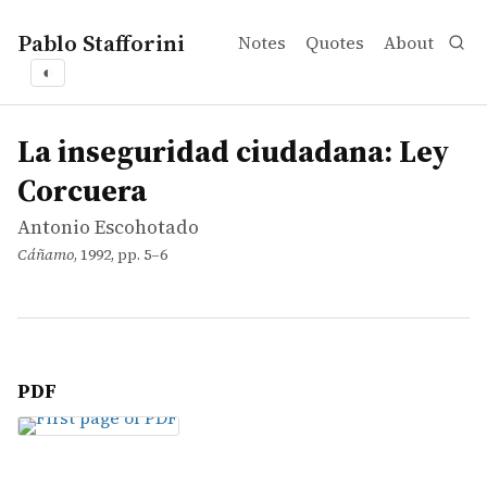
Pablo Stafforini
Notes
Quotes
About
◐
works
Antonio Escohotado
La inseguridad ciudadana: Ley Corcuera
article
La inseguridad ciudadana: Ley
Corcuera
Antonio Escohotado
Cáñamo
, 1992, pp. 5–6
PDF