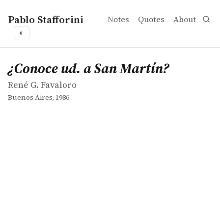
Pablo Stafforini
Notes
Quotes
About
◐
works
René G. Favaloro
¿Conoce ud. a San Martín?
book
¿Conoce ud. a San Martín?
René G. Favaloro
Buenos Aires, 1986