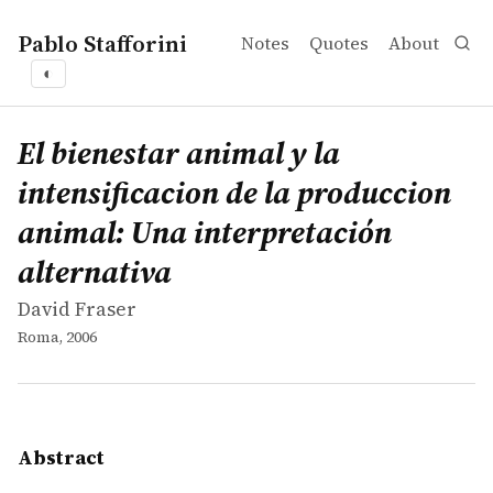
Pablo Stafforini
Notes
Quotes
About
◐
works
David Fraser
El bienestar animal y la intensificacion de la produccion
book
En este ensayo se averiguan las principales característi
El bienestar animal y la
intensificacion de la produccion
animal: Una interpretación
alternativa
David Fraser
Roma, 2006
Abstract