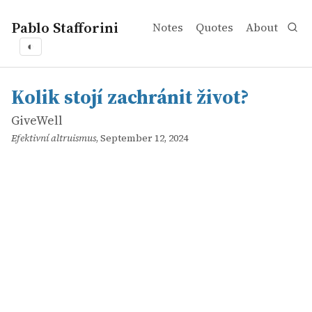
Pablo Stafforini
Notes
Quotes
About
◐
works
GiveWell
Kolik stojí zachránit život?
online
Kolik stojí zachránit život?
GiveWell
Efektivní altruismus
, September 12, 2024