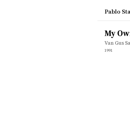
Pablo Sta
works
Van Gus Sa
My Own Pri
movie
My Own
Van Gus S
1991