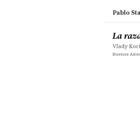
Pablo Sta
works
Vlady Koci
La raza de 
book
La raza
Vlady Koc
Buenos Aires