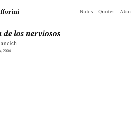
fforini
Notes
Quotes
Abo
ancich
los nerviosos
 de los nerviosos
iancich
, 2006