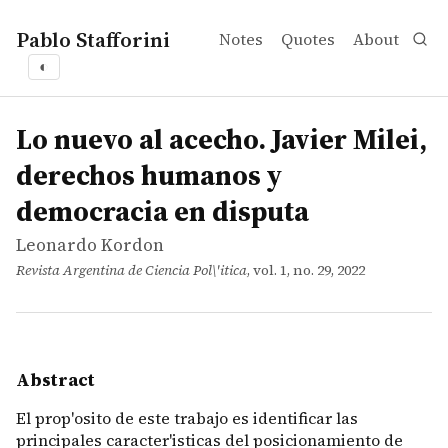
Pablo Stafforini
Notes
Quotes
About
◐
works
Leonardo Kordon
Lo nuevo al acecho. Javier Milei, derechos humanos y d
article
El prop'osito de este trabajo es identificar las princip
Lo nuevo al acecho. Javier Milei,
derechos humanos y
democracia en disputa
Leonardo Kordon
Revista Argentina de Ciencia Pol\'itica
, vol. 1, no. 29, 2022
Abstract
El prop'osito de este trabajo es identificar las
principales caracter'isticas del posicionamiento de