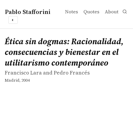
Pablo Stafforini
Notes
Quotes
About
◐
works
Francisco Lara and Pedro Francés
Ética sin dogmas: Racionalidad, consecuencias y bienest
book
Ética sin dogmas: Racionalidad,
consecuencias y bienestar en el
utilitarismo contemporáneo
Francisco Lara and Pedro Francés
Madrid, 2004