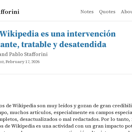
fforini
Notes
Quotes
Abo
nd Pablo Stafforini
pedia es una intervención importante, tratable y desate
os de Wikipedia son muy leídos y gozan de gran credibili
 Wikipedia es una intervención
ante, tratable y desatendida
and Pablo Stafforini
caz
, February 17, 2026
os de Wikipedia son muy leídos y gozan de gran credibili
po, muchos artículos, especialmente en campos especia
mpletos, desactualizados o mal redactados. Por lo tanto,
os de Wikipedia es una actividad con un gran impacto pot