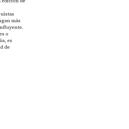
 edición de
ruistas
engan más
influyente.
es o
ia, es
ad de