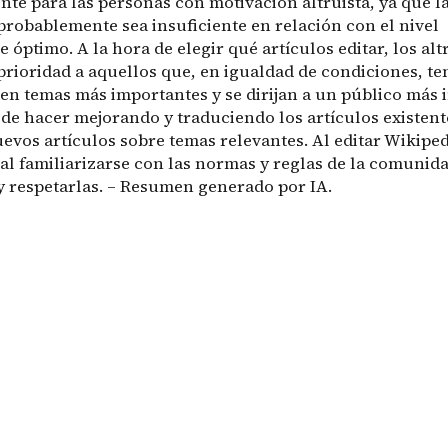
te para las personas con motivación altruista, ya que la
probablemente sea insuficiente en relación con el nivel
 óptimo. A la hora de elegir qué artículos editar, los alt
prioridad a aquellos que, en igualdad de condiciones, t
aten temas más importantes y se dirijan a un público más 
ede hacer mejorando y traduciendo los artículos existent
evos artículos sobre temas relevantes. Al editar Wikiped
l familiarizarse con las normas y reglas de la comunid
y respetarlas. – Resumen generado por IA.