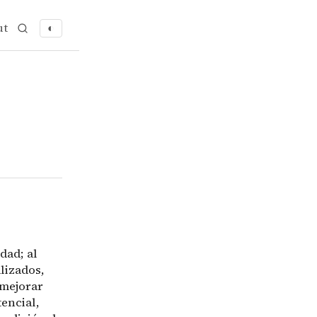
ut
◐
ndida
dad; al mismo tiempo, muchos artículos, especialmente en
dad; al
lizados,
 mejorar
encial,