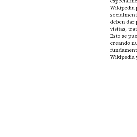
especialmen
Wikipedia 
socialmente
deben dar 
visitas, tr
Esto se pu
creando nu
fundamenta
Wikipedia 