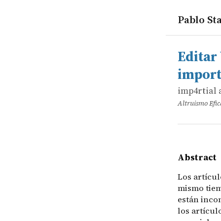
Pablo Sta
works
imp4rtial a
Editar Wiki
online
Los artícul
Editar
import
imp4rtial 
Altruismo Efi
Abstract
Los artícul
mismo tiem
están inco
los artícul