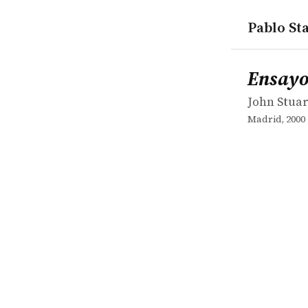
Pablo Sta
works
John Stuart
Ensayos sob
book
Ensayos
John Stuar
Madrid, 2000