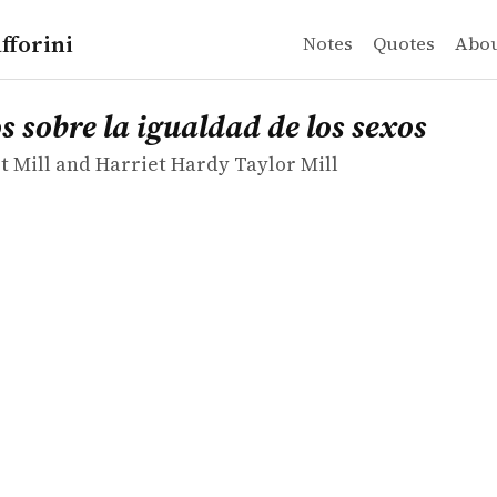
fforini
Notes
Quotes
Abo
 Mill and Harriet Hardy Taylor Mill
re la igualdad de los sexos
 sobre la igualdad de los sexos
t Mill and Harriet Hardy Taylor Mill