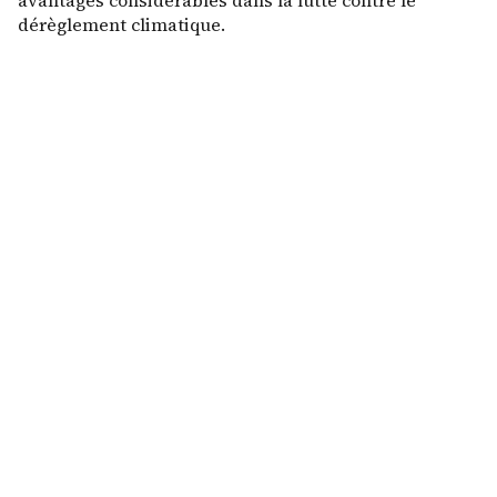
avantages considérables dans la lutte contre le
dérèglement climatique.