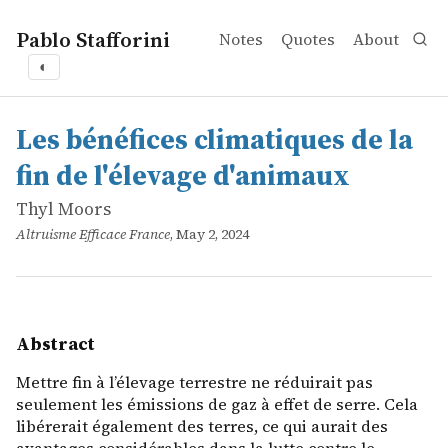
Pablo Stafforini
Notes
Quotes
About
◐
works
Thyl Moors
Les bénéfices climatiques de la fin de l'élevage d'animau
online
Mettre fin à l&rsquo;élevage terrestre ne réduirait pas s
Les bénéfices climatiques de la
fin de l'élevage d'animaux
Thyl Moors
Altruisme Efficace France
, May 2, 2024
Abstract
Mettre fin à l’élevage terrestre ne réduirait pas
seulement les émissions de gaz à effet de serre. Cela
libérerait également des terres, ce qui aurait des