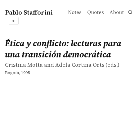
Pablo Stafforini
Notes
Quotes
About
◐
works
Cristina Motta and Adela Cortina Orts
Ética y conflicto: lecturas para una transición democráti
collection
Ética y conflicto: lecturas para
una transición democrática
Cristina Motta and Adela Cortina Orts (eds.)
Bogotá, 1995