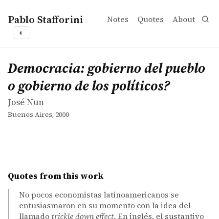
Pablo Stafforini
Notes
Quotes
About
◐
works
José Nun
Democracia: gobierno del pueblo o gobierno de los políti
book
Democracia: gobierno del pueblo
o gobierno de los políticos?
José Nun
Buenos Aires, 2000
Quotes from this work
No pocos economistas latinoamericanos se
entusiasmaron en su momento con la idea del
llamado
trickle down effect
. En inglés, el sustantivo