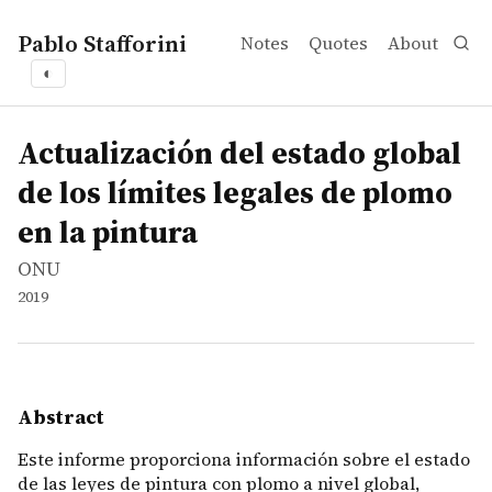
Pablo Stafforini
Notes
Quotes
About
◐
works
ONU
Actualización del estado global de los límites legales de
report
Este informe proporciona información sobre el estado de 
Actualización del estado global
de los límites legales de plomo
en la pintura
ONU
2019
Abstract
Este informe proporciona información sobre el estado
de las leyes de pintura con plomo a nivel global,