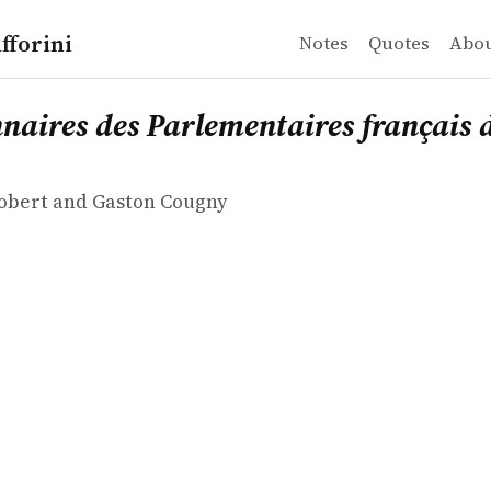
fforini
Notes
Quotes
Abo
obert and Gaston Cougny
es des Parlementaires français de 1789 à 1889
nnaires des Parlementaires français 
obert and Gaston Cougny