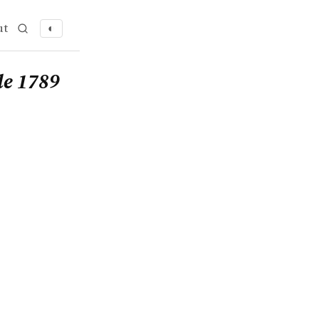
ut
◐
de 1789