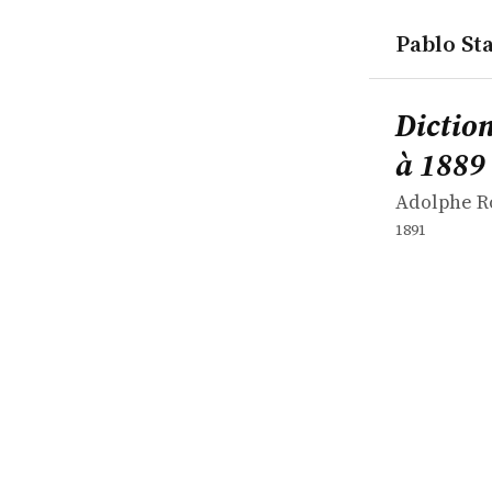
Pablo Sta
works
Adolphe R
Dictionnair
book
Dictio
à 1889
Adolphe R
1891