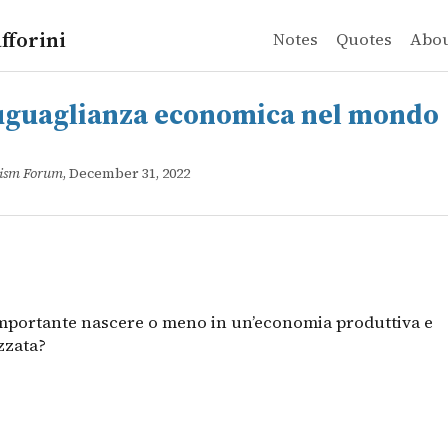
fforini
Notes
Quotes
Abo
glianza economica nel mondo
mportante nascere o meno in un&rsquo;economia produtt
uguaglianza economica nel mondo
ruism Forum
, December 31, 2022
mportante nascere o meno in un’economia produttiva e
zzata?