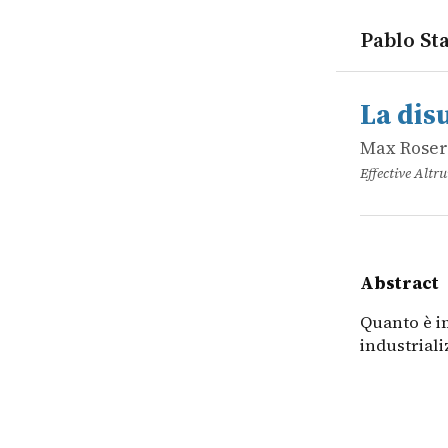
Pablo Sta
works
Max Roser
La disugua
online
Quanto è i
La dis
Max Roser
Effective Alt
Abstract
Quanto è i
industriali