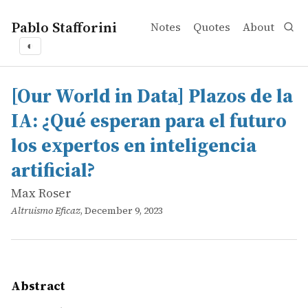
Pablo Stafforini
Notes
Quotes
About
◐
works
Max Roser
[Our World in Data] Plazos de la IA: ¿Qué esperan para el 
online
Los pronósticos de los expertos sobre el futuro de la int
[Our World in Data] Plazos de la
IA: ¿Qué esperan para el futuro
los expertos en inteligencia
artificial?
Max Roser
Altruismo Eficaz
, December 9, 2023
Abstract