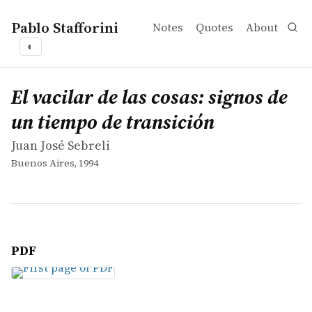
Pablo Stafforini
Notes
Quotes
About
◐
works
Juan José Sebreli
El vacilar de las cosas: signos de un tiempo de transición
book
El vacilar de las cosas: signos de
un tiempo de transición
Juan José Sebreli
Buenos Aires, 1994
PDF