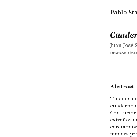
Pablo Sta
works
Juan José S
Cuadernos
book
&ldquo;Cuad
Cuade
Juan José 
Buenos Aires
Abstract
“Cuadernos
cuaderno de
Con lucide
extraños d
ceremonias 
manera pro