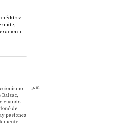
 inéditos:
ermite,
 meramente
leccionismo
p. 61
 Balzac,
se cuando
ndonó de
Hay pasiones
blemente