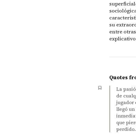
superficial
sociológica
característ
su extraor
entre otra
explicativo
Quotes fr
La pasió
de cualq
jugador 
llegó un
inmediat
que pier
perdido.