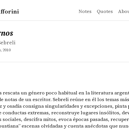
fforini
Notes
Quotes
Abo
ebreli
ernos rescata un género poco habitual en la literatura 
rnos
Sebreli
, 2010
 rescata un género poco habitual en la literatura argent
 notas de un escritor. Sebreli reúne en él los temas más
z y osadía consigna singularidades y excepciones, pinta
e conductas extremas, reconstruye lugares insólitos, de
sociales, descifra mitos, evoca épocas pasadas, recupera
ustiana” escenas olvidadas y cuenta anécdotas que nun