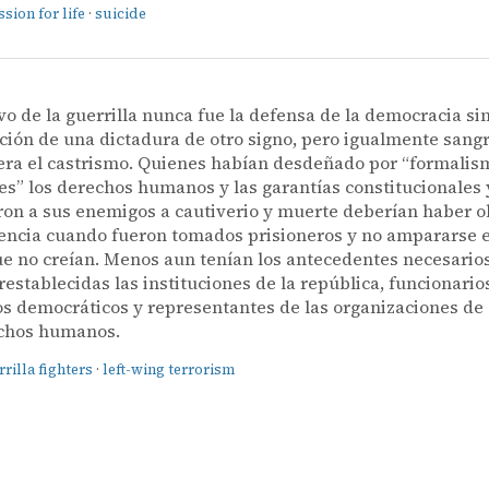
sion for life
·
suicide
ivo de la guerrilla nunca fue la defensa de la democracia sin
ción de una dictadura de otro signo, pero igualmente sangr
ra el castrismo. Quienes habían desdeñado por “formalis
s” los derechos humanos y las garantías constitucionales 
on a sus enemigos a cautiverio y muerte deberían haber 
encia cuando fueron tomados prisioneros y no ampararse 
ue no creían. Menos aun tenían los antecedentes necesarios
restablecidas las instituciones de la república, funcionario
s democráticos y representantes de las organizaciones de
echos humanos.
rilla fighters
·
left-wing terrorism