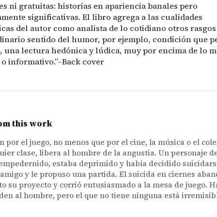
es ni gratuitas: historias en apariencia banales pero
mente significativas. El libro agrega a las cualidades
icas del autor como analista de lo cotidiano otros rasgos
dinario sentido del humor, por ejemplo, condición que p
s, una lectura hedónica y lúdica, muy por encima de lo
 o informativo.”–Back cover
om this work
n por el juego, no menos que por el cine, la música o el co
uier clase, libera al hombre de la angustia. Un personaje de
empedernido, estaba deprimido y había decidido suicidar
 amigo y le propuso una partida. El suicida en ciernes aba
o su proyecto y corrió entusiasmado a la mesa de juego. 
den al hombre, pero el que no tiene ninguna está irremisi