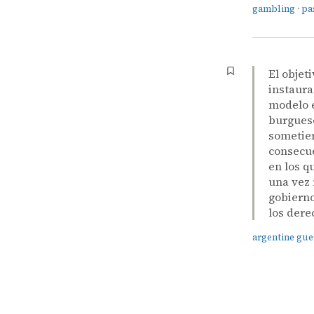
gambling
·
pas
El objet
instaura
modelo e
burguese
sometier
consecu
en los q
una vez 
gobierno
los der
argentine guer