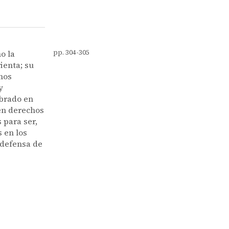
o la
pp. 304-305
ienta; su
mos
y
obrado en
en derechos
 para ser,
s en los
 defensa de