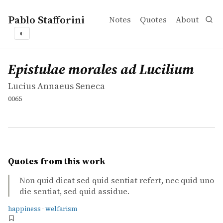
Pablo Stafforini
Notes
Quotes
About
◐
works
Lucius Annaeus Seneca
Epistulae morales ad Lucilium
book
Epistulae morales ad Lucilium
Lucius Annaeus Seneca
0065
Quotes from this work
Non quid dicat sed quid sentiat refert, nec quid uno
die sentiat, sed quid assidue.
happiness
·
welfarism