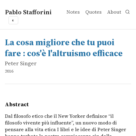
Pablo Stafforini
Notes
Quotes
About
◐
works
Peter Singer
La cosa migliore che tu puoi fare : cos'è l'altruismo effica
online
Dal filosofo etico che il New Yorker definisce &ldquo;il 
La cosa migliore che tu puoi
fare : cos'è l'altruismo efficace
Peter Singer
2016
Abstract
Dal filosofo etico che il New Yorker definisce “il
filosofo vivente più influente”, un nuovo modo di
pensare alla vita etica I libri e le idee di Peter Singer