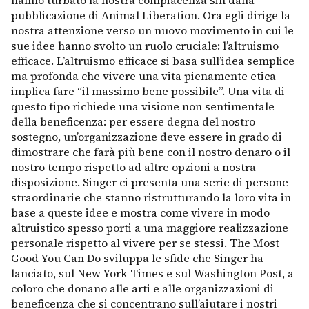
hanno turbato la nostra compiacenza sin dalla
pubblicazione di Animal Liberation. Ora egli dirige la
nostra attenzione verso un nuovo movimento in cui le
sue idee hanno svolto un ruolo cruciale: l’altruismo
efficace. L’altruismo efficace si basa sull’idea semplice
ma profonda che vivere una vita pienamente etica
implica fare “il massimo bene possibile”. Una vita di
questo tipo richiede una visione non sentimentale
della beneficenza: per essere degna del nostro
sostegno, un’organizzazione deve essere in grado di
dimostrare che farà più bene con il nostro denaro o il
nostro tempo rispetto ad altre opzioni a nostra
disposizione. Singer ci presenta una serie di persone
straordinarie che stanno ristrutturando la loro vita in
base a queste idee e mostra come vivere in modo
altruistico spesso porti a una maggiore realizzazione
personale rispetto al vivere per se stessi. The Most
Good You Can Do sviluppa le sfide che Singer ha
lanciato, sul New York Times e sul Washington Post, a
coloro che donano alle arti e alle organizzazioni di
beneficenza che si concentrano sull’aiutare i nostri