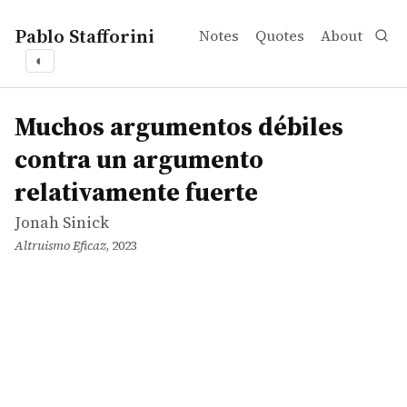
Pablo Stafforini
Notes
Quotes
About
◐
works
Jonah Sinick
Muchos argumentos débiles contra un argumento relati
online
Muchos argumentos débiles
contra un argumento
relativamente fuerte
Jonah Sinick
Altruismo Eficaz
, 2023