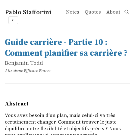
Pablo Stafforini
Notes
Quotes
About
◐
works
Benjamin Todd
Guide carrière - Partie 10 : Comment planifier sa carrière
online
Vous avez besoin d&rsquo;un plan, mais celui-ci va très 
Guide carrière - Partie 10 :
Comment planifier sa carrière ?
Benjamin Todd
Altruisme Efficace France
Abstract
Vous avez besoin d’un plan, mais celui-ci va très
certainement changer. Comment trouver le juste
équilibre entre flexibilité et objectifs précis ? Nous