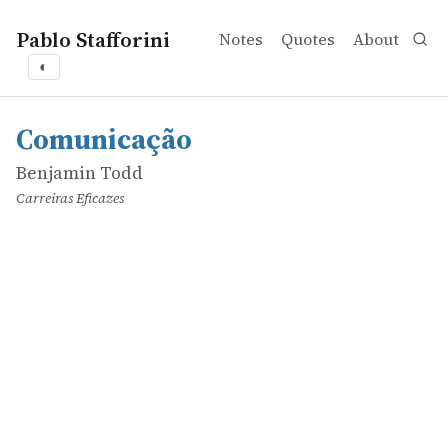
Pablo Stafforini
Notes
Quotes
About
◐
works
Benjamin Todd
Comunicação
online
Comunicação
Benjamin Todd
Carreiras Eficazes