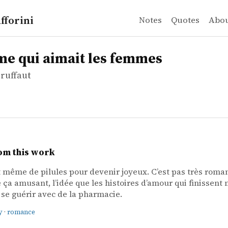
fforini
Notes
Quotes
Abo
ruffaut
i aimait les femmes
e qui aimait les femmes
ruffaut
om this work
it même de pilules pour devenir joyeux. C’est pas très roma
e ça amusant, l’idée que les histoires d’amour qui finissent 
se guérir avec de la pharmacie.
y
·
romance