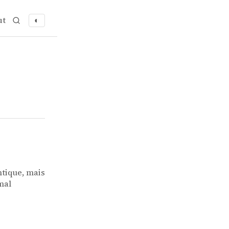
ut
◐
ntique, mais
mal