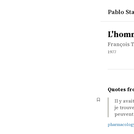
Pablo Sta
works
François T
L'homme qu
movie
L'homm
François T
1977
Quotes fr
Il y ava
je trouv
peuvent 
pharmacolog