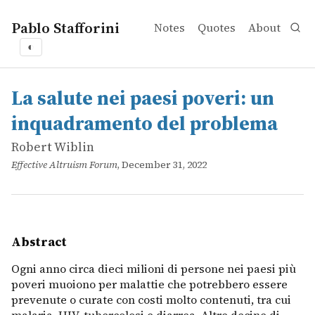
Pablo Stafforini
Notes
Quotes
About
◐
works
Robert Wiblin
La salute nei paesi poveri: un inquadramento del probl
online
Ogni anno circa dieci milioni di persone nei paesi più po
La salute nei paesi poveri: un
inquadramento del problema
Robert Wiblin
Effective Altruism Forum
, December 31, 2022
Abstract
Ogni anno circa dieci milioni di persone nei paesi più
poveri muoiono per malattie che potrebbero essere
prevenute o curate con costi molto contenuti, tra cui