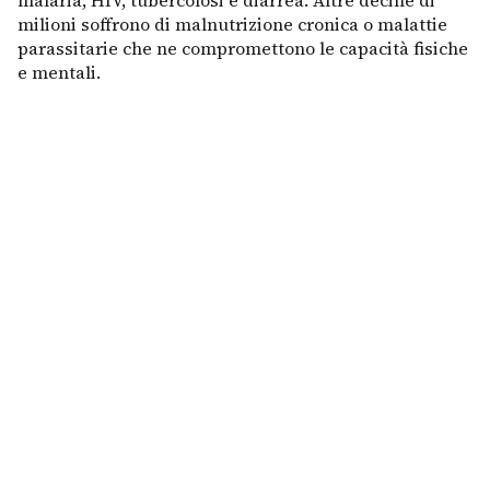
malaria, HIV, tubercolosi e diarrea. Altre decine di
milioni soffrono di malnutrizione cronica o malattie
parassitarie che ne compromettono le capacità fisiche
e mentali.